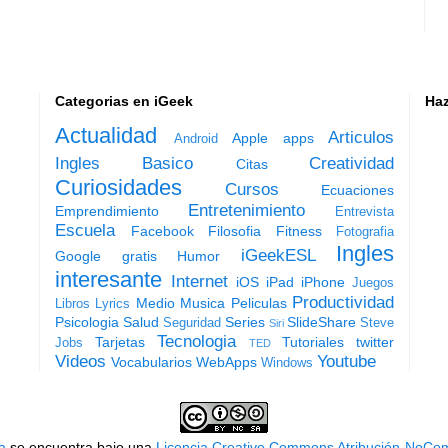
Categorias en iGeek
Haz
Actualidad
Articulos
Apple
apps
Android
Ingles
Basico
Creatividad
Citas
Curiosidades
Cursos
Ecuaciones
Entretenimiento
Emprendimiento
Entrevista
Escuela
Facebook
Filosofia
Fitness
Fotografia
Ingles
iGeekESL
Google
gratis
Humor
interesante
Internet
iOS
iPad
iPhone
Juegos
Productividad
Medio
Musica
Peliculas
Libros
Lyrics
Psicologia
Salud
Series
SlideShare
Seguridad
Steve
Siri
Tecnologia
Tarjetas
Tutoriales
twitter
Jobs
TED
Videos
Youtube
Vocabularios
WebApps
Windows
a
se encuentra bajo una
Licencia Creative Commons Atribución-NoCom