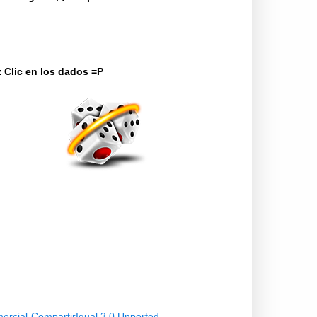
 Clic en los dados =P
ercial-CompartirIgual 3.0 Unported
.