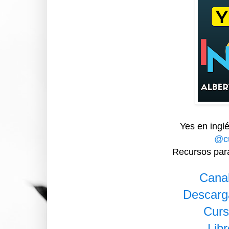
Yes en ingl
@cu
Recursos para
Cana
Descarga
Curs
Libr