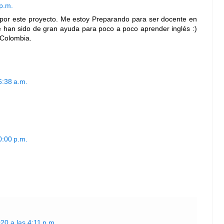
 p.m.
 por este proyecto. Me estoy Preparando para ser docente en
me han sido de gran ayuda para poco a poco aprender inglés :)
 Colombia.
6:38 a.m.
0:00 p.m.
20 a las 4:11 p.m.