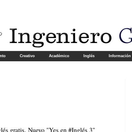
nto
Creativo
Académico
Inglés
Información
lés gratis. Nuevo "Yes en #Inglés 3"