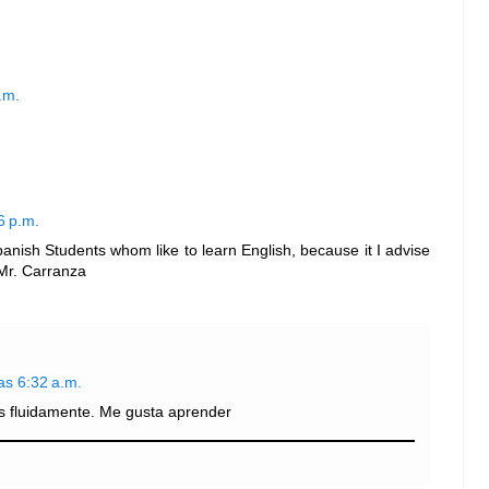
.m.
6 p.m.
anish Students whom like to learn English, because it I advise
Mr. Carranza
as 6:32 a.m.
s fluidamente. Me gusta aprender