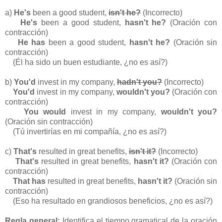
a)
He's
been a good student,
isn't he?
(Incorrecto)
He's
been a good student,
hasn't he?
(Oración con
contracción)
He has
been a good student,
hasn't he?
(Oración sin
contracción)
(Él ha sido un buen estudiante, ¿no es así?)
b)
You'd
invest in my company,
hadn't you?
(Incorrecto)
You'd
invest in my company,
wouldn't you?
(Oración con
contracción)
You would
invest in my company,
wouldn't you?
(Oración sin contracción)
(Tú invertirías en mi compañía, ¿no es así?)
c)
That's
resulted in great benefits,
isn't it?
(Incorrecto)
That's
resulted in great benefits,
hasn't it?
(Oración con
contracción)
That has
resulted in great benefits,
hasn't it?
(Oración sin
contracción)
(Eso ha resultado en grandiosos beneficios, ¿no es así?)
Regla general:
Identifica el tiempo gramatical de la oración