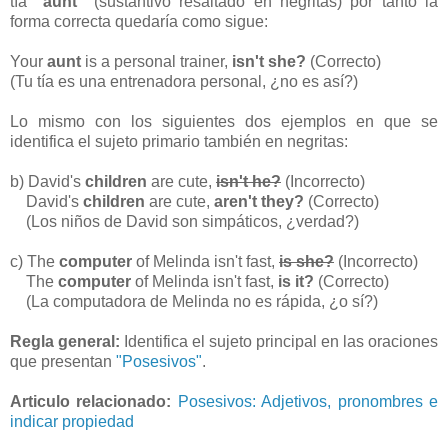
tía
"aunt"
(sustantivo resaltado en negritas) por tanto la
forma correcta quedaría como sigue:
Your
aunt
is a personal trainer,
isn't she?
(Correcto)
(Tu tía es una entrenadora personal, ¿no es así?)
Lo mismo con los siguientes dos ejemplos en que se
identifica el sujeto primario también en negritas:
b) David's
children
are cute,
isn't he?
(Incorrecto)
David's
children
are cute,
aren't they?
(Correcto)
(Los niños de David son simpáticos, ¿verdad?)
c) The
computer
of Melinda isn't fast,
is she?
(Incorrecto)
The
computer
of Melinda isn't fast,
is it?
(Correcto)
(La computadora de Melinda no es rápida, ¿o sí?)
Regla general:
Identifica el sujeto principal en las oraciones
que presentan
"Posesivos"
.
Articulo relacionado:
Posesivos: Adjetivos, pronombres e
indicar propiedad