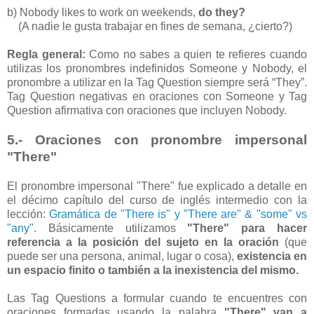
b) Nobody likes to work on weekends,
do they?
(A nadie le gusta trabajar en fines de semana, ¿cierto?)
Regla general:
Como no sabes a quien te refieres cuando
utilizas los pronombres indefinidos Someone y Nobody, el
pronombre a utilizar en la Tag Question siempre será “They”.
Tag Question negativas en oraciones con Someone y Tag
Question afirmativa con oraciones que incluyen Nobody.
5.- Oraciones con pronombre impersonal
"There"
El pronombre impersonal "There" fue explicado a detalle en
el décimo capítulo del curso de inglés intermedio con la
lección:
Gramática de "There is" y "There are" & "some" vs
"any"
. Básicamente utilizamos
"There" para hacer
referencia a la posición del sujeto en la oración
(que
puede ser una persona, animal, lugar o cosa),
existencia en
un espacio finito o también a la inexistencia del mismo.
Las Tag Questions a formular cuando te encuentres con
oraciones formadas usando la palabra
"There" van a